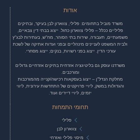
אודות
משרד מוביל בתחומים: פלילי, צווארון לבן בעיקר, ובתיקים
פליליים ככלל – פלילי צווארון כחול. ייצוג בבתי דין צבאיים,
משמעתיים, תעבורה, שירות בתי הסוהר, מח"ש, בעתירות לבג"ץ
ולבית המשפט לעניינים מינהליים ובפני ועדות אתיקה של לשכת
עורכי הדין. ייצוג בפני רשויות, בנקים; ייצוג מסחרי.
משרדנו עוסק גם בליטיגציה אזרחית בתיקים אזרחיים גדולים
ומורכבים.
מחלקת הנדל"ן – ייצוג בעסקאות רכישה/קנייה מהמורכבות
והגדולות במשק, ליויי פרויקטים של התחדשות עירונית, ליווי
יזמים, ליויי דיירים ועוד.
תחומי התמחות
פלילי
צווארון לבן
מיסוי פלילי ואזרחי