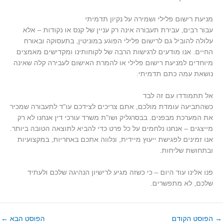
מניעת רישום פלילי ושמירה על נקיון תדמיתי
עבור רבים, עבירת תעבורה אינה רק עניין של קנס או נקודות – אלא
עלולה להוביל גם לרישום פלילי הפוגע במוניטין, בתעסוקה ובאורח
החיים. אנו מודעים לרגישות הרבה של לקוחותינו ומקדישים מאמצים
מיוחדים למניעת רישום פלילי או להמרת האישום לעבירה קלה שאינה
נושאת עמה כתם תדמיתי.
אל תתמודדו עם זה לבד
כשהתביעה עומדת מולכם, אתם צריכים לצידכם עו"ד לתעבורה שמכיר
את המערכת מבפנים. בבסרגליק ושו"ת משרד עורכי דין אנחנו לא רק
מייצגים – אנחנו נלחמים על כל פרט כדי להביא לתוצאה הטובה ביותר.
אנו זמינים לפגישת ייעוץ מיידית, ונלווה אתכם באחריות, במקצועיות
ובתחושת שליחות
.
פנו אלינו עוד היום – כי כשזה מגיע לרישיון הנהיגה שלכם ולעתיד
שלכם, לא מתפשרים
.
→
הפוסט הקודם
הפוסט הבא
←