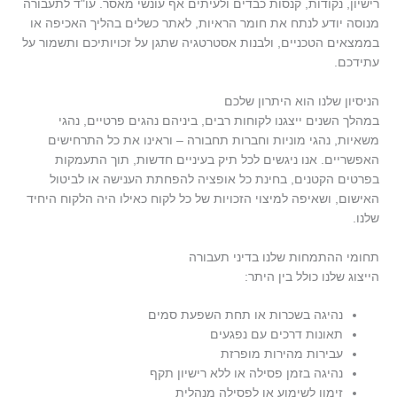
רישיון, נקודות, קנסות כבדים ולעיתים אף עונשי מאסר. עו"ד לתעבורה
מנוסה יודע לנתח את חומר הראיות, לאתר כשלים בהליך האכיפה או
בממצאים הטכניים, ולבנות אסטרטגיה שתגן על זכויותיכם ותשמור על
עתידכם
.
הניסיון שלנו הוא היתרון שלכם
במהלך השנים ייצגנו לקוחות רבים, ביניהם נהגים פרטיים, נהגי
משאיות, נהגי מוניות וחברות תחבורה – וראינו את כל התרחישים
האפשריים. אנו ניגשים לכל תיק בעיניים חדשות, תוך התעמקות
בפרטים הקטנים, בחינת כל אופציה להפחתת הענישה או לביטול
האישום, ושאיפה למיצוי הזכויות של כל לקוח כאילו היה הלקוח היחיד
שלנו
.
תחומי ההתמחות שלנו בדיני תעבורה
הייצוג שלנו כולל בין היתר
:
נהיגה בשכרות או תחת השפעת סמים
תאונות דרכים עם נפגעים
עבירות מהירות מופרזת
נהיגה בזמן פסילה או ללא רישיון תקף
זימון לשימוע או לפסילה מנהלית