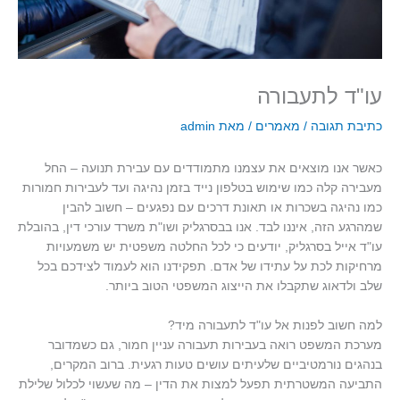
עו"ד לתעבורה
כתיבת תגובה
/
מאמרים
/ מאת
admin
כאשר אנו מוצאים את עצמנו מתמודדים עם עבירת תנועה – החל
מעבירה קלה כמו שימוש בטלפון נייד בזמן נהיגה ועד לעבירות חמורות
כמו נהיגה בשכרות או תאונת דרכים עם נפגעים – חשוב להבין
שמהרגע הזה, איננו לבד. אנו בבסרגליק ושו"ת משרד עורכי דין, בהובלת
עו"ד אייל בסרגליק, יודעים כי לכל החלטה משפטית יש משמעויות
מרחיקות לכת על עתידו של אדם. תפקידנו הוא לעמוד לצידכם בכל
שלב ולדאוג שתקבלו את הייצוג המשפטי הטוב ביותר
.
למה חשוב לפנות אל עו"ד לתעבורה מיד
?
מערכת המשפט רואה בעבירות תעבורה עניין חמור, גם כשמדובר
בנהגים נורמטיביים שלעיתים עושים טעות רגעית. ברוב המקרים,
התביעה המשטרתית תפעל למצות את הדין – מה שעשוי לכלול שלילת