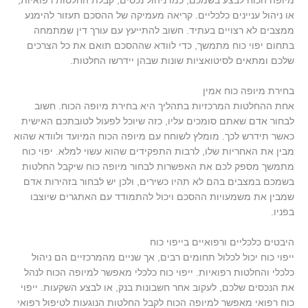
מיופה הכוח לבצע בשמכם, כמו ניהול נכסים, קבלת החלטות רפואיות,
או ניהול עניינים כלכליים. קריאה מעמיקה של ההסכם תעזור להימנע
ממצבים לא רצויים בעתיד. חשוב להתייעץ עם עורך דין שמתמחה
בתחום יפוי כוח מתמשך, כדי לוודא שההסכם תואם את כל הצרכים
שלכם ומתאים לסיטואציות שונות שבהן יידרשו החלטות.
בחירת מיופה כוח אמין
אחת ההחלטות המרכזיות בתהליך היא בחירת מיופה הכוח. חשוב
לבחור אדם שאתם סומכים עליו, כזה שיוכל לפעול לטובתכם האישית
כאשר תידרש לכך. מומלץ לשוחח עם מיופה הכוח המיועד ולוודא שהוא
מבין את האחריות שלו, לרבות התפקידים שהוא עשוי למלא. יפוי כוח
מתמשך מספק לכם את האפשרות לבחור מיופה כוח שיקבל החלטות
בשמכם במצבים בהם לא תהיו כשירים, ולכן יש לבחור בזהירות אדם
שמבין את משמעויות ההסכם ויכול להתמודד עם האתגרים שיוצבו
בפניו.
היבטים כלכליים ורפואיים בייפוי כוח
ייפוי כוח יכול לכלול תחומים רבים, אך שניים מהמרכזיים הם ניהול
כלכלי והחלטות רפואיות. ייפוי כוח כלכלי מאפשר למיופה הכוח לנהל
את הנכסים שלכם, לעקוב אחר חשבונות בנק, או לבצע השקעות. ייפוי
כוח רפואי מאפשר למיופה הכוח לקבל החלטות הנוגעות לטיפול רפואי