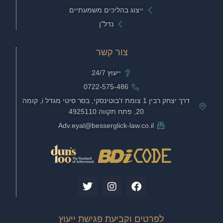
ייצוג בהליכים משמעתיים
נדל"ן
צור קשר
ייעוץ 24/7
0722-575-486
דרך יצחק רבין 1 צומת ז'בוטינסקי, בסר סיטי מגדל i, קומה
20, פתח תקווה 4925110
Adv.eyal@besserglick-law.co.il
T
I
F
w
n
a
i
s
c
t
t
e
לפרטים וקביעת פגישת ייעוץ
t
a
b