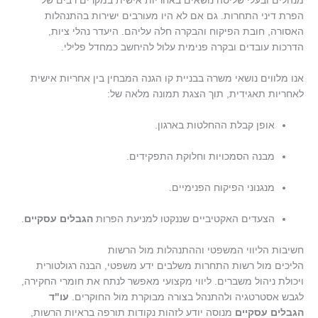
מנהלים ובעלי שליטה נושאים באחריות אישית במקרים רבים של
הפרת דיני התחרות. גם אם לא היו מעורבים ישירות בהתנהלות
האסורה, חובת הפיקוח והבקרה חלה עליהם. היעדר נהלי ציות,
הדרכות עובדים ובקרה פנימית עלול להיחשב כמחדל פלילי.
אנו מלווים נושאי משרה בבניית קו הגנה המבחין בין אחריות אישית
לאחריות תאגידית, תוך הצגת תמונה מלאה של:
אופן קבלת ההחלטות בארגון.
מבנה הסמכויות וחלוקת התפקידים.
מנגנוני הפיקוח הפנימיים.
הצעדים האקטיביים שננקטו למניעת הפרות
הגבלים עסקיים
.
חשיבות הליווי המשפטי וההתנהלות מול הרשות
הליכים מול רשות התחרות משלבים ידע משפטי, הבנה רגולטורית
ויכולת ניהול משברים. ליווי מקצועי מאפשר לנתח את חומרי החקירה,
לגבש אסטרטגיה ולהתנהל בצורה מבוקרת מול החוקרים.
עו"ד
הגבלים עסקיים
מנוסה יודע לזהות נקודות תורפה בראיות הרשות,