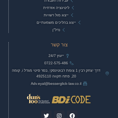
עבירות תעבורה
ליטיגציה אזרחית
ייצוג מול רשויות
ייצוג בהליכים משמעתיים
נדל"ן
צור קשר
ייעוץ 24/7
0722-575-486
דרך יצחק רבין 1 צומת ז'בוטינסקי, בסר סיטי מגדל i, קומה
20, פתח תקווה 4925110
Adv.eyal@besserglick-law.co.il
T
I
F