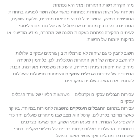
מהי חקירת רשות התחרות ומתי היא נפתחת
חקירות של רשות התחרות נפתחות כאשר עולה חשד לפגיעה בתחרות
החופשית במשק. החשד יכול לנבוע מתיאום מחירים, חלוקת שווקים,
הסדרים כובלים בין מתחרים או ניצול לרעה של כוח מונופוליסטי.
לעיתים החקירה נפתחת בעקבות תלונה של מתחרה, מידע מודיעיני או
בדיקות יזומות של הרשות.
חשוב להבין כי גם שיחות לא פורמליות בין גורמים עסקיים עלולות
להיחשב כהפרה של חוק התחרות הכלכלית. לכן, כל זימון לחקירה
מחייב התייחסות רצינית ומיידית, היערכות משפטית מוקדמת, הבנת
הסיכונים של עבירות
הגבלים עסקיים
והימנעות מפעולות שעלולות
להחמיר את המצב בשלביו המוקדמים.
עבירות הגבלים עסקיים וקרטלים – משמעות הליווי של עו"ד הגבלים
עסקיים
עבירות בתחום ה
הגבלים העסקיים
נחשבות לחמורות במיוחד, בעיקר
כאשר מדובר בקרטלים. קרטל הוא מצב שבו מתחרים פועלים יחד כדי
להשפיע על המחיר, ההיצע או תנאי השוק, תוך פגיעה בצרכנים
ובתחרות. ההשלכות כוללות קנסות כבדים של מיליוני שקלים, כתבי
אישום נגד מנהלים ואף עונשי מאסר בפועל.