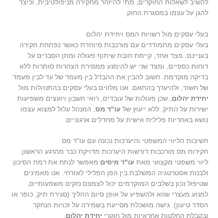
להשיב לשאלות החוקרים, מתי להיזהר מחקירה מניפולטיבית, וכיצד
להגן על עצמו במסגרת החוק.
בעלי עסקים מול רשויות המס ויחידת יהלום
בעלי עסקים מתמודדים עם מורכבות מיוחדת כאשר נפתחת חקירה
בעניינם. מצד אחד, קיימת חובת שיתוף פעולה ומתן הסברים על
דוחות כספיים, ומצד שני יש להימנע ממסירת הצהרות סותרות ללא
בדיקה מוקדמת. חשוב להבין את ההבדל בין מעמד של עד לבין מעמד
של חשוד, ולהיערך בהתאם. אנו מלווים בעלי עסקים בהתנהלות מול
יחידת יהלום
, שכן פעולות של עובדים, רואי חשבון ויועצים משפיעות
ישירות על התיק. ללא ייעוץ של
עו"ד מס
, המנהל עלול למצוא עצמו
נושא באחריות פלילית אישית על מחדלים ארגוניים.
חשיבות הליווי המשפטי והיערכות נכונה עם עו"ד מס
חקירות מס מורכבות דורשות היערכות מדויקת כבר מהרגע הראשון.
ליווי משפטי מקצועי מאת
עו"ד מיסים
מאפשר לנתח את רמת הסיכון
ולבנות אסטרטגיה המשלבת בין הפן הפלילי לאזרחי. אנו מאמינים
שטיפול נכון בשלבים המוקדמים יכול לצמצם נזקים משמעותיים,
למנוע מעצרי שווא ולהשפיע על אופן סיום ההליך (סגירת תיק, כופר או
הסדר טיעון). גישה מושכלת מסייעת בשמירה על זכויות הנחקר
ובקבלת החלטות אחראיות מול חוקרי
יחידת יהלום
.