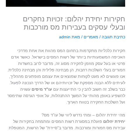
חקירות יחידת יהלום: זכויות נחקרים
ובעלי עסקים בעבירות מס מורכבות
כתיבת תגובה
/
מאמרים
/ מאת
admin
חקירות כלכליות מתקדמות בתחום המס מהוות את אחת מדרכי
האכיפה המשמעותיות ביותר של רשות המסים בישראל. כאשר אדם
פרטי או בעל עסק מוזמן לחקירה מסוג זה, מדובר לרוב בחשדות
חמורים בעלי השלכות רחבות, הן מבחינה פלילית והן מבחינה כלכלית.
אנו פוגשים לא מעט לקוחות שמוצאים את עצמם מופתעים מההליך,
לעיתים ללא הבנה מספקת של זכויותיהם או של הדרך הנכונה לפעול.
כבר בשלב זה חשוב להבין כי התייעצות עם
עו"ד מיסים
עשויה
להשפיע באופן מהותי על המשך ההתנהלות, על אופי הגרסה שתימסר
ועל השלכות החקירה בטווח הארוך.
מהי יחידת יהלום – ומתי נדרש ליווי של עו"ד מס?
יחידת יהלום
פועלת במסגרת רשות המסים ומתמחה בחקירות של
עבירות מס חמורות ומורכבות. מדובר ב"סיירת" של הרשות, המטפלת