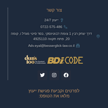
צור קשר
ייעוץ 24/7
0722-575-486
דרך יצחק רבין 1 צומת ז'בוטינסקי, בסר סיטי מגדל i, קומה
20, פתח תקווה 4925110
Adv.eyal@besserglick-law.co.il
T
I
F
w
n
a
i
s
c
t
t
e
לפרטים וקביעת פגישת ייעוץ
t
a
b
מלאו את הטופס:
e
g
o
r
r
o
a
k