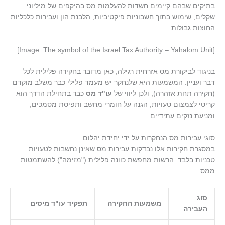
בתיקים שבהם קיימים חשדות להעלמות מס בהיקפים של מיליוני
שקלים, שימוש בתוך חשבוניות פיקטיביות, הלבנת הון ועבירות כלכליות
החוצות גבולות.
[Image: The symbol of the Israel Tax Authority – Yahalom Unit]
בניגוד לביקורת מס אזרחית רגילה, כאן מדובר בחקירה פלילית לכל
דבר ועניין. המשמעות היא שלנחקר יש מעמד פלילי כבר משלב מוקדם
(חקירה תחת אזהרה), ולכן ליווי של
עו"ד מס
כבר בתחילת הדרך הוא
קריטי לצמצום טעויות, הגנה על חומרי מחשב ותפיסת מסמכים,
ומניעת נזקים עתידיים.
סוגי עבירות מס הנחקרות על ידי יחידת יהלום
במסגרת חקירות אלו נבדקות עבירות מס שאינן נחשבות לטעויות
טכניות בלבד. הרשות מחפשת כוונה פלילית ("מזימה") להשתמטות
ממס.
סוג
משמעות החקירה
תפקיד עו"ד מיסים
העבירה