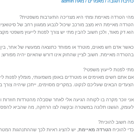
כתיבת תגובה
/
מאמרים
/ מאת
admin
מהי הטרדה מאיימת ומתי היא מצריכה התערבות משפטית?
הטרדה מאיימת היא מצב מורכב שיכול לנבוע ממגוון רחב של סיטואציו
הוא דק מאוד, ולכן חשוב להבין מתי יש צורך לפנות לייעוץ משפטי מקצו
כאשר אדם חש מאוים, מוטרד או מפוחד כתוצאה ממעשיו של אחר, בין א
בהטרדה מאיימת. חשוב לציין שהחוק אינו דורש שהאיום יהיה מפורש;
מתי לפנות לייעוץ משפטי?
אם אתם חשים מאוימים או מוטרדים באופן משמעותי, מומלץ לפנות לייעו
הצעדים הבאים שעליכם לנקוט. במקרים מסוימים, ייתכן שיהיה צורך
אני זוכר מקרה בו לקוחה הגיעה אלי לאחר שסבלה מהטרדות חוזרות ו
לעומק, הגשנו תלונה במשטרה ובקשה לצו הרחקה, מה שהביא להפסק
מה חשוב להוכיח?
כדי להוכיח
הטרדה מאיימת
, יש להציג ראיות לכך שההתנהגות המטרי