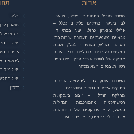
אודות
תחו
פלילי
משרד מוביל בתחומים: פלילי, צווארון
לבן בעיקר, ובתיקים פליליים ככלל –
צווארון לבן
פלילי צווארון כחול. ייצוג בבתי דין
מיסוי פלילי
צבאיים, משמעתיים, תעבורה, שירות בתי
ייצוג בבתי 
הסוהר, מח"ש, בעתירות לבג"ץ ולבית
עבירות תע
המשפט לעניינים מינהליים ובפני ועדות
אתיקה של לשכת עורכי הדין. ייצוג בפני
ליטיגציה א
רשויות, בנקים; ייצוג מסחרי.
ייצוג מול ר
ייצוג בהלי
משרדנו עוסק גם בליטיגציה אזרחית
נדל"ן
בתיקים אזרחיים גדולים ומורכבים.
מחלקת הנדל"ן – ייצוג בעסקאות
רכישה/קנייה מהמורכבות והגדולות
במשק, ליויי פרויקטים של התחדשות
עירונית, ליווי יזמים, ליויי דיירים ועוד.