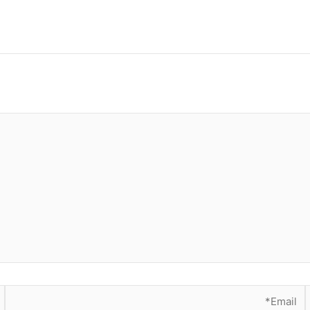
Email*
א