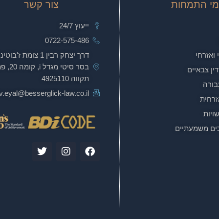
מי התמחות
צור קשר
ייעוץ 24/7
0722-575-486
 ואזרחי
דרך יצחק רבין 1 צומת ז'בו
בסר סיטי מגדל i
דין צבאיים
תקווה 4925110
בורה
.eyal@besserglick-law.co.il
זרחית
שויות
כים משמעתיים
T
I
F
w
n
a
i
s
c
t
t
e
t
a
b
e
g
o
r
r
o
a
k