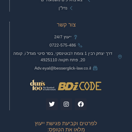
נדל"ן
צור קשר
ייעוץ 24/7
0722-575-486
דרך יצחק רבין 1 צומת ז'בוטינסקי, בסר סיטי מגדל i, קומה
20, פתח תקווה 4925110
Adv.eyal@besserglick-law.co.il
T
I
F
w
n
a
i
s
c
t
t
e
לפרטים וקביעת פגישת ייעוץ
t
a
b
מלאו את הטופס:
e
g
o