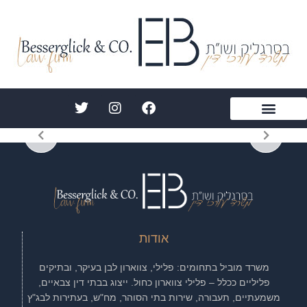
ילוג
תוכן
T
I
F
w
n
a
i
s
c
הצהרת נגישות
תחומי התמחות
עורך דין בסרגליק
אודות אייל בסרגליק
מן התקשורת
t
t
e
t
a
b
e
g
o
r
r
o
a
k
m
אודות
משרד מוביל בתחומים: פלילי, צווארון לבן בעיקר, ובתיקים
פליליים ככלל – פלילי צווארון כחול. ייצוג בבתי דין צבאיים,
משמעתיים, תעבורה, שירות בתי הסוהר, מח"ש, בעתירות לבג"ץ