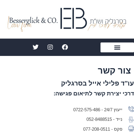
ילוג
תוכן
T
I
F
w
n
a
i
s
c
הצהרת נגישות
תחומי התמחות
עורך דין בסרגליק
אודות אייל בסרגליק
מן התקשורת
t
t
e
t
a
b
צור קשר
e
g
o
r
r
o
עו"ד פלילי אייל בסרגליק
a
k
m
דרכי יצירת קשר לתיאום פגישה:
ייעוץ 24/7 - 0722-575-486
נייד - 052-8488515
פקס - 077-208-0511