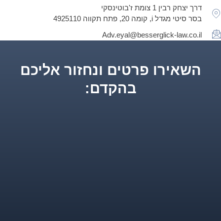
דרך יצחק רבין 1 צומת ז'בוטינסקי
בסר סיטי מגדל i, קומה 20, פתח תקווה 4925110
Adv.eyal@besserglick-law.co.il
השאירו פרטים ונחזור אליכם
בהקדם: