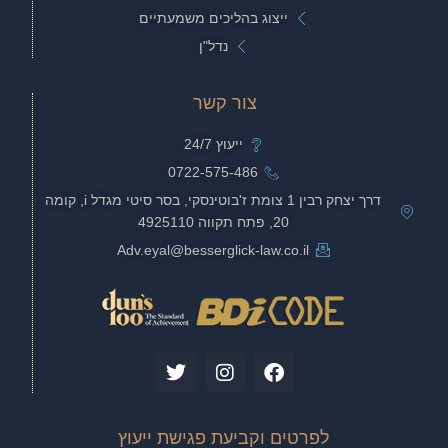
ייצוג בהליכים משמעתיים
נדל"ן
צור קשר
ייעוץ 24/7
0722-575-486
דרך יצחק רבין 1 צומת ז'בוטינסקי, בסר סיטי מגדל i, קומה
20, פתח תקווה 4925110
Adv.eyal@besserglick-law.co.il
T
I
F
w
n
a
i
s
c
t
t
e
לפרטים וקביעת פגישת ייעוץ
t
a
b