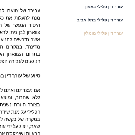
עורך דין פלילי בצפון
עבירה של צווארון לב
מנת להעלות את כל 
עורך דין פלילי בתל אביב
היסוד הנפשי של הע
צווארון לבן ניתן ל
עורך דין פלילי מומלץ
אשר נדרשים להגיע 
מדינה". במקרים הל
בתחום הצווארון הל
הנוגעים לעבירה הפל
סיוע של עורך דין 
אם נעצרתם ואתם לא
ללא שחרור, ומוצ
בצורה חוזרת ונשנית
הפלילי על מנת שידר
במקרה של בקשה למע
שאת, ייצוג על ידי ע
הראיות ושימקסם את