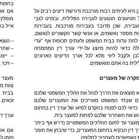
בחפותכ
ן היא לעיתים רבות מורכבת ודורשת דיונים רבים על
אם אתם
הטיעונים הנוגעים לעבירה הפלילית, ובפרט לגבי
מומלץ 
בירה, שכן מדובר בעבירות מורכבות. בעבירות
אייל בס
ראות מספר נאשמים, או אנשי קשר הקשורים לנאשם,
לתת עדות בבית המשפט ולעתים תכופות אף "עדי
– הוצא
לו כדאי להיות מיוצג על-ידי עורך דין המתמחה
– שחרו
בן ולקבל ליווי מלא לכל אורך הדיונים הארוכים
– ייצו
ילית בה אתם מואשמים.
– זיכוי
במקרה של מעצרים
מעצר א
צוות מש
 מוצאים את הדרך לנהל את ההליך המשפטי שלכם
בבית 
אים שבתי המשפט מאריכים את המעצרים שלכם
זכאים.
 כדאי לכם לפנות בהקדם לסיוע של עורך דין בתחום
וש את השחרור שלכם לפחות למעצר בית.
עורך די
צר עד לתום ההליכים המשפטיים נדרש אף ביתר
ורך דין הבקיא בתחום המעצרים, כדי שיבחן את חומר
אם אתם
 האפשרות לשחרור לחלופה.
הזמן לה