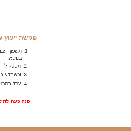
פגישת ייעוץ עם 
תשפוך עבור
בנושא:
2. תספק לך את המידע הדרוש להתנהלות נכונה בשלב ההתחלתי של התלונה / החקירה, ההליך.
3. וכשתדע בפני מה אתה עומד ועו"ד בסרגליק לצידך, יעלמו הספקות ותבוא גם התקווה.
4. עו"ד בסרגליק ילווה את התהליך כאילו הוא הלקוח וזה מאבק חייו עבורך.
פנה כעת לתיא