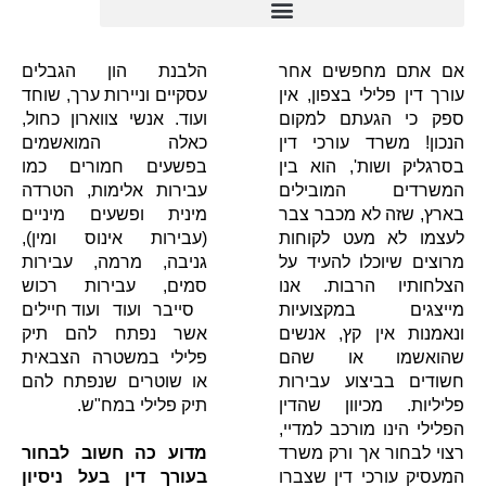
אם אתם מחפשים אחר
הלבנת הון הגבלים
עורך דין פלילי בצפון, אין
עסקיים וניירות ערך, שוחד
ספק כי הגעתם למקום
ועוד. אנשי צווארון כחול,
הנכון! משרד עורכי דין
כאלה המואשמים
בסרגליק ושות', הוא בין
בפשעים חמורים כמו
המשרדים המובילים
עבירות אלימות, הטרדה
בארץ, שזה לא מכבר צבר
מינית ופשעים מיניים
לעצמו לא מעט לקוחות
(עבירות אינוס ומין),
מרוצים שיוכלו להעיד על
גניבה, מרמה, עבירות
הצלחותיו הרבות. אנו
סמים, עבירות רכוש
מייצגים במקצועיות
סייבר ועוד ועוד חיילים
ונאמנות אין קץ, אנשים
אשר נפתח להם תיק
שהואשמו או שהם
פלילי במשטרה הצבאית
חשודים בביצוע עבירות
או שוטרים שנפתח להם
פליליות. מכיוון שהדין
תיק פלילי במח"ש.
הפלילי הינו מורכב למדיי,
רצוי לבחור אך ורק משרד
מדוע כה חשוב לבחור
המעסיק עורכי דין שצברו
בעורך דין בעל ניסיון