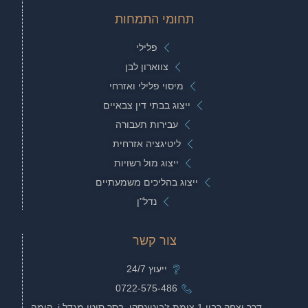
תחומי התמחות
פלילי
צווארון לבן
מיסוי פלילי ואזרחי
ייצוג בבתי דין צבאיים
עבירות תעבורה
ליטיגציה אזרחית
ייצוג מול רשויות
ייצוג בהליכים משמעתיים
נדל"ן
צור קשר
ייעוץ 24/7
0722-575-486
דרך יצחק רבין 1 צומת ז'בוטינסקי, בסר סיטי מגדל i, קומה