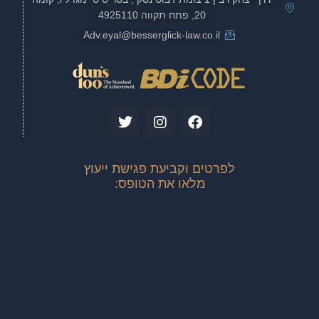
20, פתח תקווה 4925110
Adv.eyal@besserglick-law.co.il
T
I
F
w
n
a
i
s
c
t
t
e
לפרטים וקביעת פגישת ייעוץ
t
a
b
מלאו את הטופס:
e
g
o
r
r
o
a
k
m