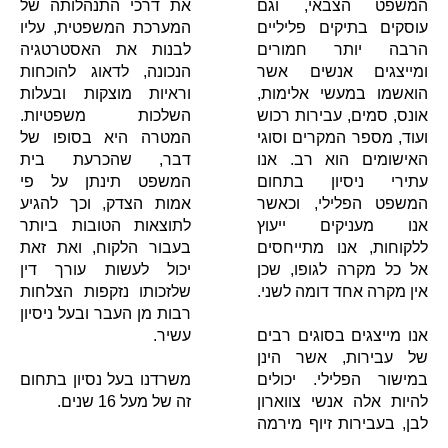
המשפט הצבאי, וגם
את דרכי התנהלותה של
עוסקים בתיקים פליליים
המערכת המשפטית, עליו
הרבה יותר חמורים
לבנות את האסטרטגיה
ומייצגים אנשים אשר
הנכונה, לדאוג להוכחות
הואשמו במעשי אלימות,
וראיות מוצקות ובעלות
אונס, סמים, עבירות רכוש
השלכות משפטיות.
ועוד, מספר המקרים וסוגי
המטרה היא בסופו של
האישומים הוא רב. אנו
דבר, שהכרעת בית
עתירי ניסיון בתחום
המשפט תינתן על פי
המשפט הפלילי, וכאשר
אמות הצדק, וכך להגיע
אנו מעניקים ייעוץ
לתוצאות הטובות ביותר
ללקוחות, אנו מתייחסים
בעבור הלקוח, ואת זאת
אל כל מקרה לגופו, שכן
יכול לעשות עורך דין
אין מקרה אחד דומה לשני.
שלזכותו נזקפות הצלחות
רבות מן העבר ובעל ניסיון
אנו מייצגים בסוגים רבים
עשיר.
של עבירות, אשר הינן
במישור הפלילי. יכולים
משרדנו בעל נסיון בתחום
להיות אלה אנשי צווארון
זה של מעל 16 שנים.
לבן, בעבירות זיוף מירמה