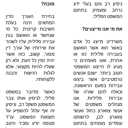
ניסיון רב והם בעלי ידע
מוכח?
נרחב ומעמיק בתחום
המשפט הפלילי.
בחירת העורך הדין
המתאים הינה בעלת
את מי אנו מייצגים?
חשיבות קריטית. כל מי
שנחשד או הואשם בגין
משרדינו מייצג כל אדם
עבירה פלילית, עליו לשכור
באשר הוא אשר הואשם
את שירותיו של עורך דין
בעבירה פלילית כזו או
מסור, קשוב, כזה אשר
אחרת, ואנו מאמינים כי
יהיה זמין כל העת, ולא רק
מגיע לו הייצוג המשפטי
שעליו להיות מקצועי, אלא
הטוב ביותר. ישנם אנשים
לגלות רגישות והבנה
נורמטיביים אשר ביצעו
ללקוחותיו.
עבירות בפעם הראשונה,
וכאלה להם שורה של
כאשר מדובר במשפט
עבירות פליליות. אנו
פלילי, לניסיון אותו צבר
מנהלים משפטים של
המשפטן משקל רב, וניסיון
אנשי צווארון כחול ואנשי
זה אף עלול להשפיע על
צווארון לבן, לרשותנו
תוצאות המשפט. עו"ד
עומדים מומחים בתחום
מנוסה יודע ומכיר היטב