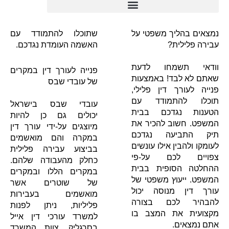
נמצאים בהליך משפטי על
שתוכלו להתמודד עם
עבירה פלילית?
האשמה העומדת נגדכם.
וודאי תשמחו לדעת
פנייה לעורך דין במקרים
שאתם לא לבד! באמצעות
של עובדי שבס
פנייה לעורך דין פלילי,
תוכלו להתמודד עם
עובדי שבס בישראל
הטענות נגדכם בבית
יכולים גם כן להיות
המשפט. חשוב להכיר את
מיוצגים על-ידי עורך דין
תיק התביעה נגדכם
במקרה והם מואשמים
לעומקו ולהבין אילו עונשים
בביצוע עבירה פלילית
צפויים לכם על-פי
כחלק מהעבודה שלהם.
ההחלטה הסופית בבית
במקרים הללו ובמקרים
המשפט. ייעוץ משפטי של
של שוטרים אשר
עורך דין מנוסה יכול
מואשמים בעבירות
להבהיר לכם בצורה
פליליות, ניתן לפנות
מקצועית את המצב בו
למשרד עורכי דין אייל
אתם נמצאים.
בסרגליק. צוות המשרד