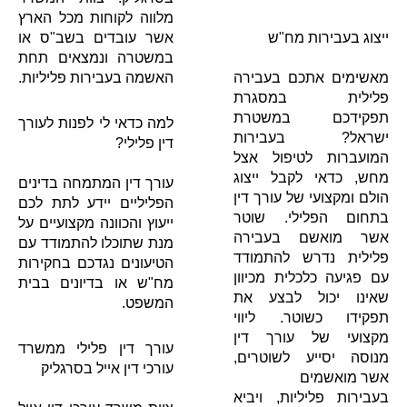
מלווה לקוחות מכל הארץ
ייצוג בע​בירות מח"ש
אשר עובדים בשב"ס או
במשטרה ונמצאים תחת
מאשימים אתכם בעבירה
האשמה בעבירות פליליות.
פלילית במסגרת
תפקידכם במשטרת
למה כדאי לי לפנות לעורך
ישראל? בעבירות
דין פלילי?
המועברות לטיפול אצל
מחש, כדאי לקבל ייצוג
עורך דין המתמחה בדינים
הולם ומקצועי של עורך דין
הפליליים יידע לתת לכם
בתחום הפלילי. שוטר
ייעוץ והכוונה מקצועיים על
אשר מואשם בעבירה
מנת שתוכלו להתמודד עם
פלילית נדרש להתמודד
הטיעונים נגדכם בחקירות
עם פגיעה כלכלית מכיוון
מח"ש או בדיונים בבית
שאינו יכול לבצע את
המשפט.
תפקידו כשוטר. ליווי
מקצועי של עורך דין
עורך דין פלילי ממשרד
מנוסה יסייע לשוטרים,
עורכי דין אייל בסרגליק
אשר מואשמים
בעבירות פליליות, ויביא