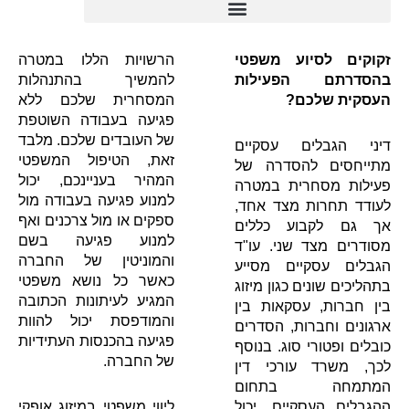
זקוקים לסיוע משפטי
הרשויות הללו במטרה
בהסדרתם הפעילות
להמשיך בהתנהלות
העסקית שלכם?
המסחרית שלכם ללא
פגיעה בעבודה השוטפת
של העובדים שלכם. מלבד
דיני הגבלים עסקיים
זאת, הטיפול המשפטי
מתייחסים להסדרה של
המהיר בעניינכם, יכול
פעילות מסחרית במטרה
למנוע פגיעה בעבודה מול
לעודד תחרות מצד אחד,
ספקים או מול צרכנים ואף
אך גם לקבוע כללים
למנוע פגיעה בשם
מסודרים מצד שני. עו"ד
והמוניטין של החברה
הגבלים עסקיים מסייע
כאשר כל נושא משפטי
בתהליכים שונים כגון מיזוג
המגיע לעיתונות הכתובה
בין חברות, עסקאות בין
והמודפסת יכול להוות
ארגונים וחברות, הסדרים
פגיעה בהכנסות העתידיות
כובלים ופטורי סוג. בנוסף
של החברה.
לכך, משרד עורכי דין
המתמחה בתחום
ההגבלים העסקיים, יכול
ליווי משפטי במיזוג אופקי