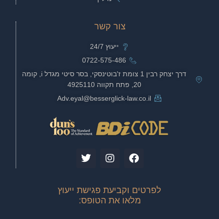
צור קשר
ייעוץ 24/7
0722-575-486
דרך יצחק רבין 1 צומת ז'בוטינסקי, בסר סיטי מגדל i, קומה
20, פתח תקווה 4925110
Adv.eyal@besserglick-law.co.il
T
I
F
w
n
a
i
s
c
t
t
e
לפרטים וקביעת פגישת ייעוץ
t
a
b
מלאו את הטופס:
e
g
o
r
r
o