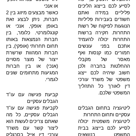
לסייע לכם בייצוג הליכים
או אנכי
פליליים במידה ואתם
כאשר מבצעים מיזוג בין 2
חשודים בעבירות פליליות
חברות, ניתן לבצע זאת
הנוגעות לפיקוח של רשות
באופן אופקי, אנכי או
התחרות. חקירה ברשות
קונגלומרטי. כלומר, בין
התחרות יכולה להעמיד
חברות הנמצאות באותו
אתכם בפני עונשים
תחום תחרותי (אופקי), בין
חמורים כמו קנסות ואף
חברות המהוות שרשרת
מאסר של מקבלי
ייצור של מוצר מסויים
ההחלטות בחברה ולכן
(אנכי) או בין חברות
חשוב שיהיה לכם ייצוג
המגיעות מתחומים שונים
משפטי של משרד עורכי
לגמרי.
דין לאורך כל התהליך
המשפטי שלכם.
קביעת פגישה עם עו"ד
הגבלים עסקיים
ליטיגציה בתחום הגבלים
לקביעת פגישה עם עו"ד
עסקיים ותחום התחרות
הגבלים עסקיים, כל מה
ליטיגציה משפטית יכולה
שאתם צריכים לעשות הוא
לסייע לכם בייצוג בבית
ליצור קשר עם משרד
המשפט בנושאים
עורכי דין אייל בסרגליק