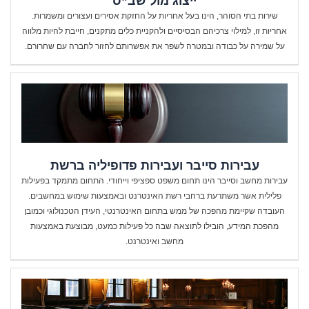
ייצוג מול שב”ס
שירות בתי הסוהר, הינו בעל אחריות על החזקת אסירים ועצורים ומשמרות.
אחריות זו, למילוי צרכיהם הבסיסיים ולהקניית כלים מתקנים, חייבת להיות מלווה
על שמירה על כבודה ובמטרה לשפר את אפשרותם לחזור לחברה עם שחרורם.
עבירות סייבר ועבירות פדופיליה ברשת
עבירות מחשב וסייבר הינו תחום משפט ספציפי וייחודי. התחום מתמקד בפעילות
פלילית אשר משתרעת ברחבי רשת האינטרנט ובאמצעות שימוש במחשבים.
העובדה שקיימת מהפכה של ממש בתחום האינטרנטי, העידן הטכנולוגי וכמובן
מהפכת המידע, הובילו לתוצאה שבה כל פעילות כמעט, מבוצעת באמצעות
מחשב ואינטרנט.