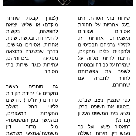
שירות בתי הסוהר, הינו
(לצורך קבלת שחרור
בעל אחריות על החזקת
מוקדם) או שליש, יציאה
אסירים ועצורים
לחופשות, בקשות
ומשמרות. אחריות זו,
להתייחדות ובקשות שונות
למילוי צרכיהם הבסיסיים
אחרות. אסירים מגישים,
ולהקניית כלים מתקנים,
כדרך שבשגרה כתוצאה
חייבת להיות מלווה על
מפגיעה בזכויותיהם,
שמירה על כבודה ובמטרה
עתירות כנגד שירות בתי
לשפר את אפשרותם
הסוהר.
לחזור לחברה עם
שחרורם.
גם סוהרים, כאשר
נחקרים ע"י יחידת חקירות
כפי שמציין ניצב שב"ס,
סוהרים ( יח"ס ) נדרשים
בצטטו את השופט ברק,
לליווי, החל משלב
נשיא בית המשפט העליון
החקירות והמעצרים,
(בדימ'):
ובהמשך בפן המשמעתי-
"האסיר פשע, ועל כך
מול מדור דין
נענש דין. חירותו נשללה
משמעתי/אמצעי משמעת