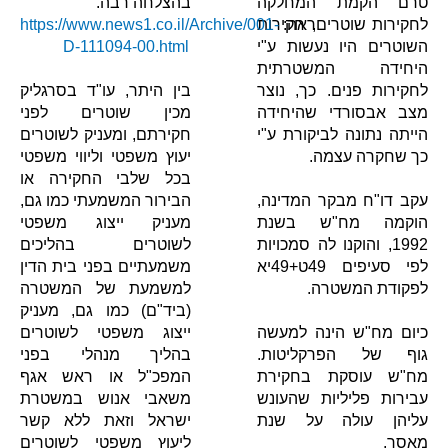
טרם הקמת המחלקה
בהצלחה רבה.
ראה:
לחקירות שוטרים, חקירות
https://www.news1.co.il/Archive/001-
השוטרים היו נעשות ע"י
D-111094-00.html
היחידה המשטרתית
לחקירות פנים. כך, נוצר
בין היתר, עו"ד בסרגליק
מצב אבסורדי שהיחידה
מכין שוטרים לפני
הייתה נתונה לביקורת ע"י
חקירתם, ומעניק לשוטרים
כך שחקרה עצמה.
יעוץ משפטי וליווי משפטי
בכל שלבי החקירה או
עקב דו"ח מבקר המדינה,
הבירור המשמעתי כמו גם,
הוקמה מח"ש בשנת
מעניק ייצוג משפטי
1992, והוקנו לה סמכויות
לשוטרים בהליכים
לפי סעיפים 49ט+49יא
משמעתיים בפני בית הדין
לפקודת המשטרה.
למשמעת של המשטרה
(ביד"ם) כמו גם, מעניק
כיום מח"ש הינה למעשה
ייצוג משפטי לשוטרים
גוף של הפרקליטות.
בהליך מנהלי בפני
מח"ש עוסקת בחקירת
המפכ"ל או ראש אגף
עבירות פליליות שהעונש
משאבי אנוש במשטרת
עליהן עולה על שנת
ישראל וזאת ללא קשר
מאסר.
ליעוץ משפטי לשוטרים