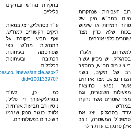
בחקירת מח"ש ובתיקים
רוב העבירות שנחקרות
פליליים.
היום במח"ש הינן של
טוהר המידות או שימוש
עו"ד בסרגליק, ייצג במאות
בכוח שלא כדין מצד
תיקים הקשורים למח"ש,
שוטרים כלפי אזרחים.
ואף הביע ביקורת על
התנהלות מח"ש כפי
למשרדנו, ולעו"ד
שפורסמה בעיתונות
בסרגליק, יש ניסיון עשיר
הכתובה ובעיתונות
בייצוג מול מח"ש, במספר
הכלכלית
רב של תיקים, בשני
bes.co.il/news/article.aspx?
הצדדים: גם מצד אזרחים
did=1001339707
אשר נפגעו כתוצאה
מפעילות השוטרים, וגם
כמו כן, לעו"ד
מצד שוטרים אשר נחקרו
בסרגליק-עורך דין פלילי,
במח"ש.
ניסיון רב תביעות אזרחיות
עו"ד בסרגליק ייצג את
נלוות, כנגזר מנזק שגרמו
סמפכ"ל המשטרה, ניצב
השוטרים בפעולותיהם.
אילן פרנקו בוועדת זיילר