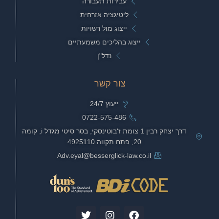
עבירות תעבורה
ליטיגציה אזרחית
ייצוג מול רשויות
ייצוג בהליכים משמעתיים
נדל"ן
צור קשר
ייעוץ 24/7
0722-575-486
דרך יצחק רבין 1 צומת ז'בוטינסקי, בסר סיטי מגדל i, קומה
20, פתח תקווה 4925110
Adv.eyal@besserglick-law.co.il
T
I
F