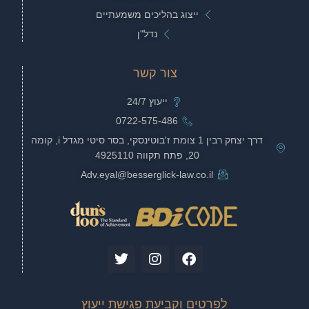
ייצוג בהליכים משמעתיים
נדל"ן
צור קשר
ייעוץ 24/7
0722-575-486
דרך יצחק רבין 1 צומת ז'בוטינסקי, בסר סיטי מגדל i, קומה
20, פתח תקווה 4925110
Adv.eyal@besserglick-law.co.il
T
I
F
w
n
a
i
s
c
t
t
e
לפרטים וקביעת פגישת ייעוץ
t
a
b