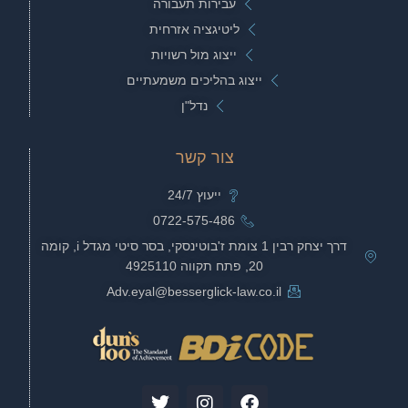
עבירות תעבורה
ליטיגציה אזרחית
ייצוג מול רשויות
ייצוג בהליכים משמעתיים
נדל"ן
צור קשר
ייעוץ 24/7
0722-575-486
דרך יצחק רבין 1 צומת ז'בוטינסקי, בסר סיטי מגדל i, קומה
20, פתח תקווה 4925110
Adv.eyal@besserglick-law.co.il
T
I
F