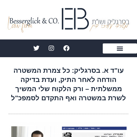
ילוג
תוכן
T
I
F
w
n
a
i
s
c
הצהרת נגישות
תחומי התמחות
עורך דין בסרגליק
אודות אייל בסרגליק
מן התקשורת
t
t
e
t
a
b
עו"ד א. בסרגליק: כל צמרת המשטרה
e
g
o
הודחה לאחר התיק, ועדת בדיקה
r
r
o
a
k
ממשלתית – ורק הלקוח שלי המשיך
m
לשרת במשטרה ואף התקדם לסמפכ"ל