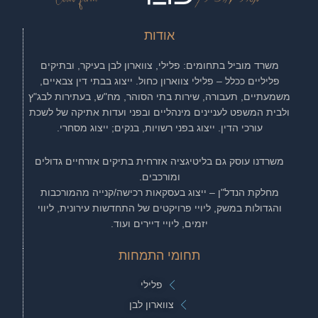
אודות
משרד מוביל בתחומים: פלילי, צווארון לבן בעיקר, ובתיקים
פליליים ככלל – פלילי צווארון כחול. ייצוג בבתי דין צבאיים,
משמעתיים, תעבורה, שירות בתי הסוהר, מח"ש, בעתירות לבג"ץ
ולבית המשפט לעניינים מינהליים ובפני ועדות אתיקה של לשכת
עורכי הדין. ייצוג בפני רשויות, בנקים; ייצוג מסחרי.
משרדנו עוסק גם בליטיגציה אזרחית בתיקים אזרחיים גדולים
ומורכבים.
מחלקת הנדל"ן – ייצוג בעסקאות רכישה/קנייה מהמורכבות
והגדולות במשק, ליויי פרויקטים של התחדשות עירונית, ליווי
יזמים, ליויי דיירים ועוד.
תחומי התמחות
פלילי
צווארון לבן