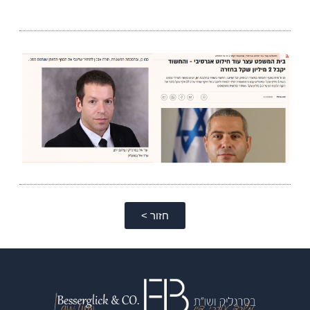
חזור >