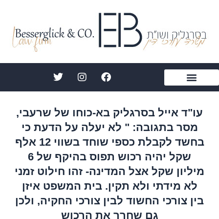
ילוג
תוכן
T
I
F
w
n
a
i
s
c
הצהרת נגישות
תחומי התמחות
עורך דין בסרגליק
אודות אייל בסרגליק
מן התקשורת
t
t
e
t
a
b
עו"ד אייל בסרגליק בא-כוחו של שרעבי,
e
g
o
מסר בתגובה: " לא יעלה על הדעת כי
r
r
o
a
k
בחשד לקבלת כספי שוחד בשווי 12 אלף
m
שקל יהיה רכוש תפוס בהיקף של 6
מיליון שקל אצל המדינה- זהו חילוט זמני
לא מידתי ולא תקין. בית המשפט איזן
בין צורכי החשוד לבין צורכי החקיה, ולכן
גם שחרר את הרכוש