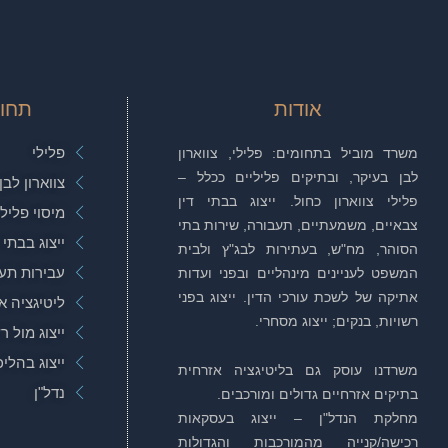
אודות
תחו
פלילי
משרד מוביל בתחומים: פלילי, צווארון
לבן בעיקר, ובתיקים פליליים ככלל –
צווארון לבן
פלילי צווארון כחול. ייצוג בבתי דין
מיסוי פלילי
צבאיים, משמעתיים, תעבורה, שירות בתי
ייצוג בבתי 
הסוהר, מח"ש, בעתירות לבג"ץ ולבית
עבירות תע
המשפט לעניינים מינהליים ובפני ועדות
אתיקה של לשכת עורכי הדין. ייצוג בפני
ליטיגציה א
רשויות, בנקים; ייצוג מסחרי.
ייצוג מול ר
ייצוג בהלי
משרדנו עוסק גם בליטיגציה אזרחית
נדל"ן
בתיקים אזרחיים גדולים ומורכבים.
מחלקת הנדל"ן – ייצוג בעסקאות
רכישה/קנייה מהמורכבות והגדולות