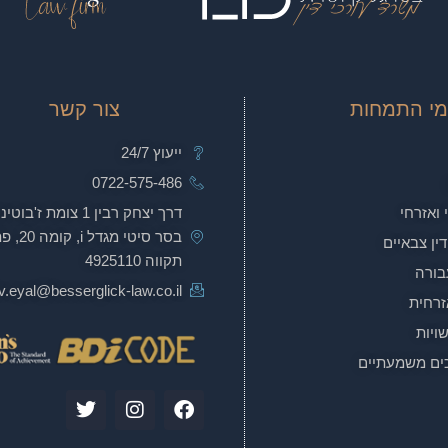
מי התמחות
צור קשר
ייעוץ 24/7
0722-575-486
 ואזרחי
דרך יצחק רבין 1 צומת ז'בו
בסר סיטי מגדל i
דין צבאיים
תקווה 4925110
בורה
.eyal@besserglick-law.co.il
זרחית
שויות
כים משמעתיים
T
I
F
w
n
a
i
s
c